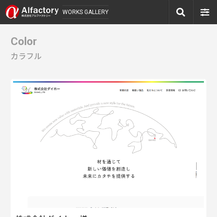
WORKS GALLERY
Color
カラフル