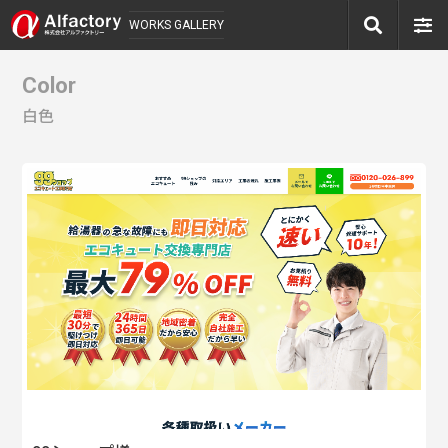
WORKS GALLERY
Color
白色