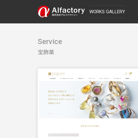
WORKS GALLERY
Service
宝飾業