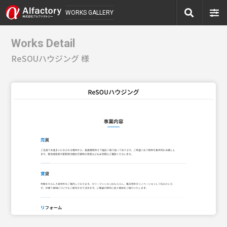
WORKS GALLERY
Works Detail
ReSOUハウジング 様