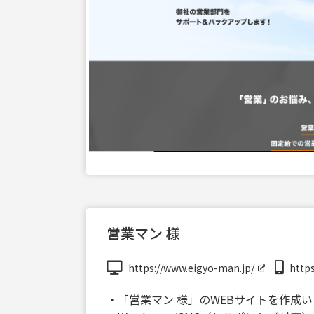
営業マン 様
https://www.eigyo-man.jp/
http
・「営業マン 様」のWEBサイトを作成