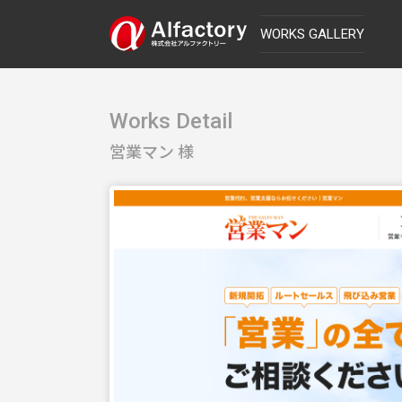
WORKS GALLERY
Works Detail
営業マン 様