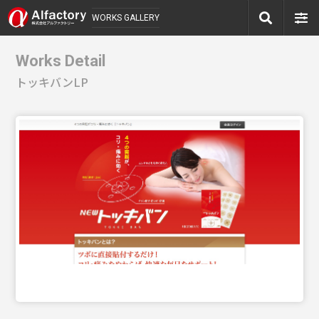
WORKS GALLERY
Works Detail
トッキバンLP