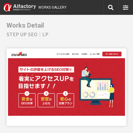
WORKS GALLERY
Works Detail
STEP UP SEO｜LP